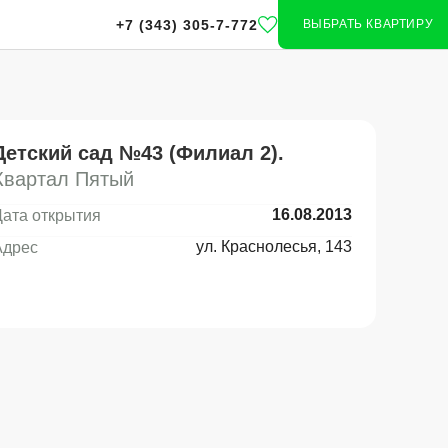
+7 (343) 305-7-772
ВЫБРАТЬ КВАРТИРУ
ИКАМ
УЧАСТ
Детский сад №43 (Филиал 2).
СТВЕННЫХ
ВОЕН
Квартал Пятый
АТЕЛЬНЫХ
СОТРУ
16.08.2013
Дата открытия
НИЙ
ул. Краснолесья, 143
Адрес
Скидки до 10