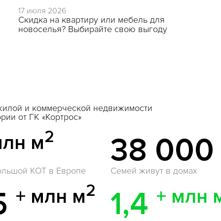
17 июля 2026
Скидка на квартиру или мебель для
новоселья? Выбирайте свою выгоду
 жилой и коммерческой недвижимости
рии от ГК «Кортрос»
2
млн м
38 00
ольшой КОТ в Европе
Семей живут в домах
2
+ млн м
+ млн 
5
1,4