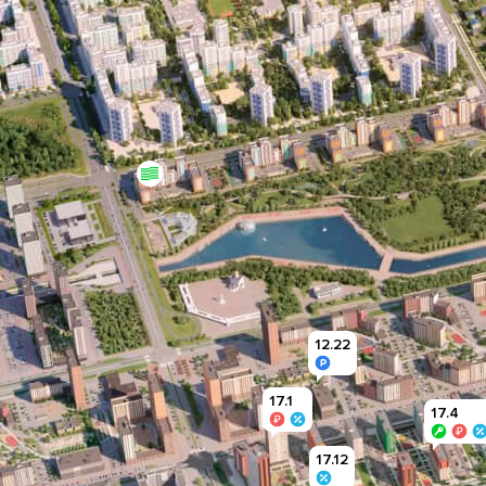
12.22
17.1
17.4
17.12