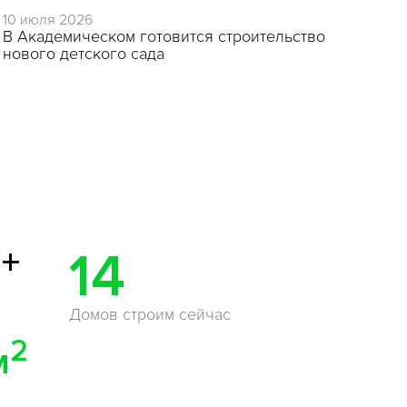
10 июля 2026
2 и
В Академическом готовится строительство
Цен
нового детского сада
+
0
14
Домов строим сейчас
2
м