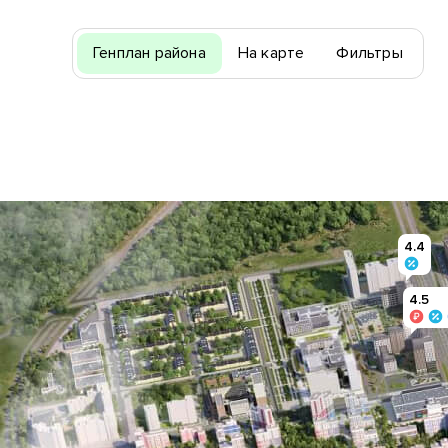
Генплан
района
На карте
Фильтры
4.4
4.5