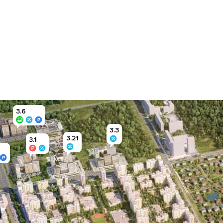
3.6
3.3
3.21
3.1