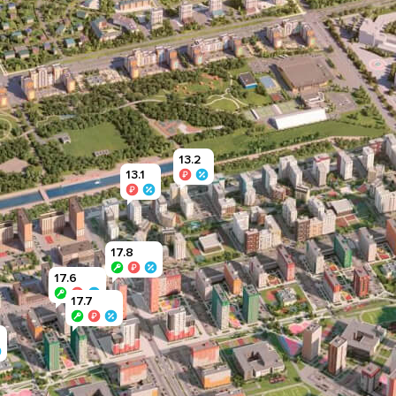
13.2
13.1
17.8
17.6
17.7