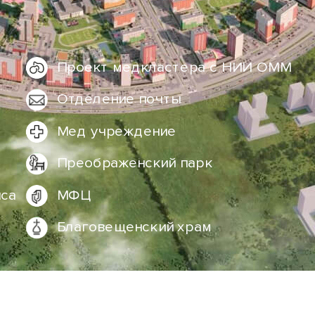
Проект медкластера с НИИ ОММ
Отделение почты
Мед учреждение
Преображенский парк
иса
МФЦ
Благовещенский храм