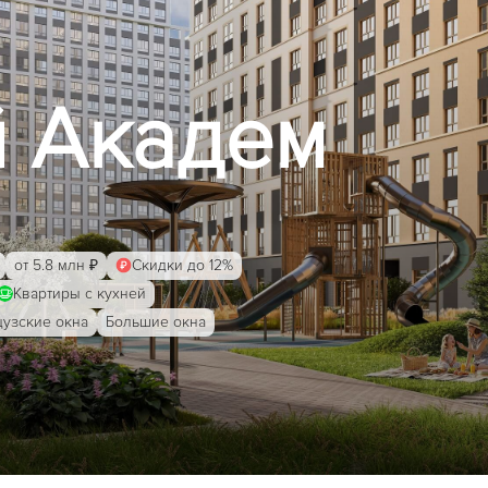
 Академ
от 5.8 млн ₽
Скидки до 12%
Квартиры с кухней
узские окна
Большие окна