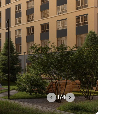
1
/
4