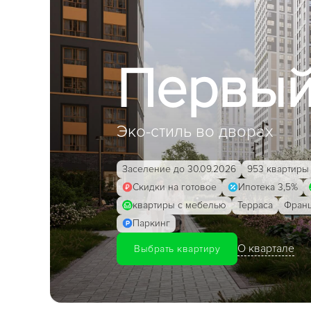
Первый
Эко-стиль во дворах
Заселение до 30.09.2026
953 квартиры
Скидки на готовое
Ипотека 3,5%
квартиры с мебелью
Терраса
Франц
Паркинг
О квартале
Выбрать квартиру