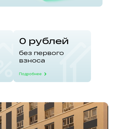
 и
0 рублей
ских садов
Д
без первого
взноса
Подробнее