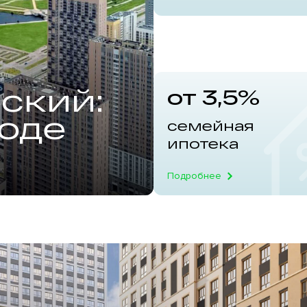
ский:
6 школ
от 3,5%
роде
15 дет
семейная
ипотека
Подробнее