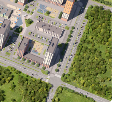
 пяти
 Для
и. Во
имбы,
.