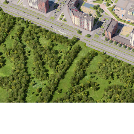
ул. Ландау
ДВОРЫ
овые территории и пешеходный бульвар стилизованы в тематике
тинентов: Америка, Австралия, Африка, Европа и Азия, Антарктида.
ого континента характерны свои музыкальные инструменты и звук
ах дети могут в игровой форме познакомиться со звучанием мар
африканских барабанов, колоколов монк, ксилофоном и другими