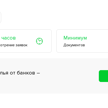
В квартале предусмотрены work-out зоны с разной спортивной
ленностью: тренажёры для уличного фитнеса, теннисные столы, 
турников и брусьев.
2 часов
Минимум
отрение заявок
Документов
лья от банков –