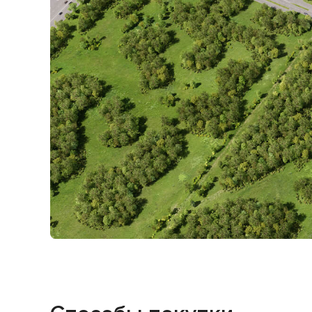
Двор
кон
кажд
двор