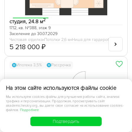
2
студия, 24.8 м
17.12, кв. №388, этаж 9
Заселение до 30.07.2029
Чистовая отделка
Потолки 2,6 м
Ниша для гардеробной
5 218 000 ₽
Ипотека 3,5%
Рассрочка
На этом сайте используются файлы cookie
Мы используем cookies-файлы для улучшения работы сайта, анализа
трафика и персонализации. Продолжая, просматривать сайт
akademicheskiy.org, вы даете свое согласие на использование cookies-
файлов.
Подробнее
Подтвердить