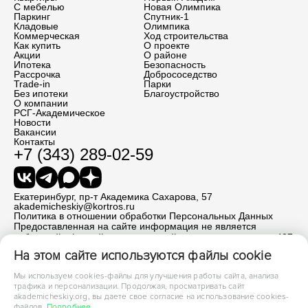
С мебелью
Новая Олимпика
Паркинг
Спутник-1
Кладовые
Олимпика
Коммерческая
Ход строительства
Как купить
О проекте
Акции
О районе
Ипотека
Безопасность
Рассрочка
Добрососедство
Trade-in
Парки
Без ипотеки
Благоустройство
О компании
РСГ-Академическое
Новости
Вакансии
Контакты
+7 (343) 289-02-59
Екатеринбург, пр-т Академика Сахарова, 57
akademicheskiy@kortros.ru
Политика в отношении обработки Персональных Данных
Предоставленная на сайте информация не является
публичной офертой, определяемой положениями статьи 437
ГК РФ. Все размещенные материалы носят
На этом сайте используются файлы cookie
информационный характер.
Мы используем cookies-файлы для улучшения работы сайта, анализа
трафика и персонализации. Продолжая, просматривать сайт
akademicheskiy.org, вы даете свое согласие на использование cookies-
файлов.
Подробнее