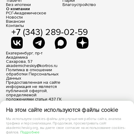
Trade-in
Парки
Без ипотеки
Благоустройство
О компании
РСГ-Академическое
Новости
Вакансии
Контакты
+7 (343) 289-02-59
Екатеринбург, пр-т
Академика
Сахарова, 57
akademicheskiy@kortros.ru
Политика в отношении
обработки Персональных
Данных
Предоставленная на сайте
информация не является
публичной офертой,
определяемой
положениями статьи 437 ГК
РФ. Все размещенные
материалы носят
На этом сайте используются файлы cookie
информационный характер.
Мы используем cookies-файлы для улучшения работы сайта, анализа
трафика и персонализации. Продолжая, просматривать сайт
akademicheskiy.org, вы даете свое согласие на использование cookies-
файлов.
Подробнее