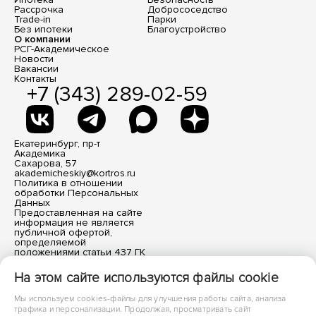
Рассрочка
Добрососедство
Trade-in
Парки
Без ипотеки
Благоустройство
О компании
РСГ-Академическое
Новости
Вакансии
Контакты
+7 (343) 289-02-59
Екатеринбург, пр-т
Академика
Сахарова, 57
akademicheskiy@kortros.ru
Политика в отношении
обработки Персональных
Данных
Предоставленная на сайте
информация не является
публичной офертой,
определяемой
положениями статьи 437 ГК
РФ. Все размещенные
материалы носят
На этом сайте используются файлы cookie
информационный характер.
Мы используем cookies-файлы для улучшения работы сайта, анализа
трафика и персонализации. Продолжая, просматривать сайт