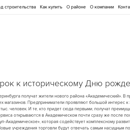
д строительства
Как купить
О районе
О компании
Конт
арок к историческому Дню рожде
еринбурга получат жители нового района «Академический». В 
ех магазинов. Предприниматели проявляют большой интерес к э
тыс. человек. И те, кто придет сюда первыми, получат преиму
ервиса открываются в Академическом почти сразу же после по
п-Академическое», которая содействует комплексному развит
Новые учреждения торговли будут отвечать самым насущным по