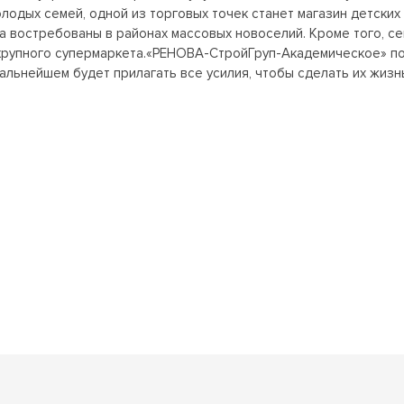
одых семей, одной из торговых точек станет магазин детских 
а востребованы в районах массовых новоселий. Кроме того, с
крупного супермаркета.«РЕНОВА-СтройГруп-Академическое» по
альнейшем будет прилагать все усилия, чтобы сделать их жизн