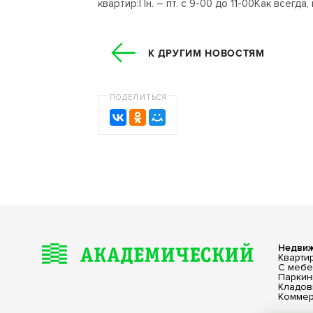
квартир:Пн. – пт. с 9-00 до 11-00Как всег
К ДРУГИМ НОВОСТЯМ
ПОДЕЛИТЬСЯ
Недви
Кварти
С меб
Паркин
Кладо
Коммер