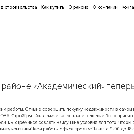
д строительства
Как купить
О районе
О компании
Конт
районе «Академический» теперь
им работы. Отныне совершить покупку недвижимости в самом 
ЕНОВА-СтройГруп-Академическое», такое решение было принято
и, мы стремимся создать наилучшие условия для того, чтобы 
ингу компании.Часы работы офиса продаж:Пн.-пт. с 9-00 до 18-