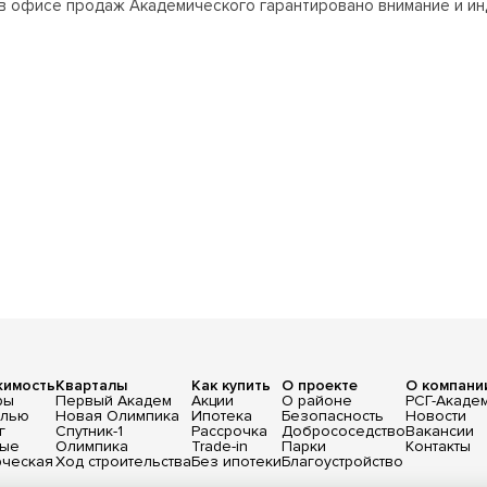
да, в офисе продаж Академического гарантировано внимание и и
жимость
Кварталы
Как купить
О проекте
О компани
ры
Первый Академ
Акции
О районе
РСГ-Акаде
елью
Новая Олимпика
Ипотека
Безопасность
Новости
г
Спутник-1
Рассрочка
Добрососедство
Вакансии
вые
Олимпика
Trade-in
Парки
Контакты
ческая
Ход строительства
Без ипотеки
Благоустройство