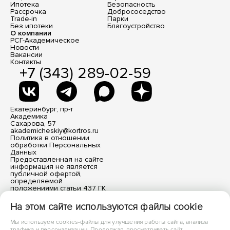
Ипотека
Безопасность
Рассрочка
Добрососедство
Trade-in
Парки
Без ипотеки
Благоустройство
О компании
РСГ-Академическое
Новости
Вакансии
Контакты
+7 (343) 289-02-59
Екатеринбург, пр-т
Академика
Сахарова, 57
akademicheskiy@kortros.ru
Политика в отношении
обработки Персональных
Данных
Предоставленная на сайте
информация не является
публичной офертой,
определяемой
положениями статьи 437 ГК
РФ. Все размещенные
материалы носят
На этом сайте используются файлы cookie
информационный характер.
Мы используем cookies-файлы для улучшения работы сайта, анализа
трафика и персонализации. Продолжая, просматривать сайт