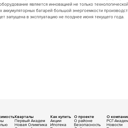
оборудование является инновацией не только технологической,
ых аккумуляторных батарей большой энергоемкости производст
ет запущена в эксплуатацию не позднее июня текущего года.
жимость
Кварталы
Как купить
О проекте
О компани
ры
Первый Академ
Акции
О районе
РСГ-Акаде
елью
Новая Олимпика
Ипотека
Безопасность
Новости