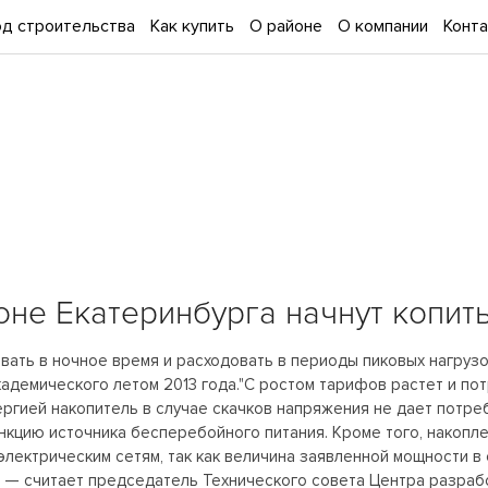
д строительства
Как купить
О районе
О компании
Конт
не Екатеринбурга начнут копит
вать в ночное время и расходовать в периоды пиковых нагруз
кадемического летом 2013 года."С ростом тарифов растет и по
ргией накопитель в случае скачков напряжения не дает потре
кцию источника бесперебойного питания. Кроме того, накопл
электрическим сетям, так как величина заявленной мощности 
, — считает председатель Технического совета Центра разраб