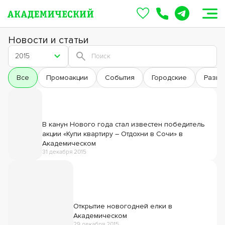
Новости и статьи
2015
Все
Промоакции
События
Городские
Разви
В канун Нового года стал известен победитель
акции «Купи квартиру – Отдохни в Сочи» в
Академическом
31 декабря 2015
Открытие новогодней елки в
Академическом
29 декабря 2015