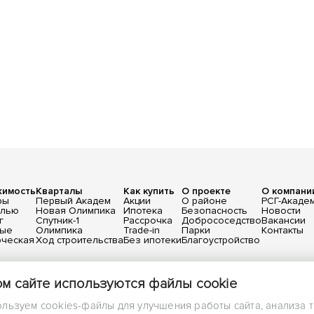
жимость
Кварталы
Как купить
О проекте
О компани
ры
Первый Академ
Акции
О районе
РСГ-Акаде
елью
Новая Олимпика
Ипотека
Безопасность
Новости
г
Спутник-1
Рассрочка
Добрососедство
Вакансии
вые
Олимпика
Trade-in
Парки
Контакты
ческая
Ход строительства
Без ипотеки
Благоустройство
х
бличной офертой, определяемой положениями статьи 437 ГК РФ.
ом сайте используются файлы cookie
льзуем cookies-файлы для улучшения работы сайта, анализа 