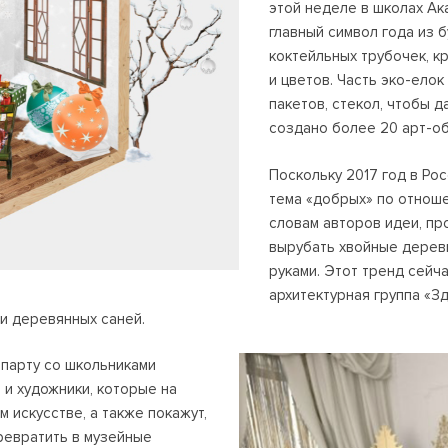
этой неделе в школах Ак
главный символ года из б
коктейльных трубочек, к
и цветов. Часть эко-елок
пакетов, стекол, чтобы 
создано более 20 арт-о
Поскольку 2017 год в Ро
тема «добрых» по отноше
словам авторов идеи, пр
вырубать хвойные деревь
руками. Этот тренд сейча
архитектурная группа «З
и деревянных саней.
 парту со школьниками
и художники, которые на
 искусстве, а также покажут,
ревратить в музейные