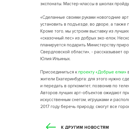
экспонаты. Мастер-классы в школах пройдут
«Сделанные своими руками новогодние арт
установить в подъезде, во дворе, а также 
Кроме того, мы устроим выставку из лучши
«сказочный лес» из добрых эко-елок. Неск
планируется подарить Министерству приро
Свердловской области», - рассказывает о
Юлия Ильиных.
Присоединиться к
проекту «Добрые елки»
в
жители Екатеринбурга: для этого нужно сд
и передать в оргкомитет, позвонив по теле
Авторов лучших арт-объектов ожидают приз
искусственным снегом, игрушками и распол
2017 году беречь природу, смогут все горо
К ДРУГИМ НОВОСТЯМ