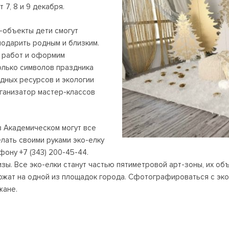
 7, 8 и 9 декабря.
-объекты дети смогут
подарить родным и близким.
х работ и оформим
олько символов праздника
дных ресурсов и экологии
рганизатор мастер-классов
 Академическом могут все
елать своими руками эко-елку
фону +7 (343) 200-45-44.
ы. Все эко-елки станут частью пятиметровой арт-зоны, их об
ожат на одной из площадок города. Сфотографироваться с эко
жане.