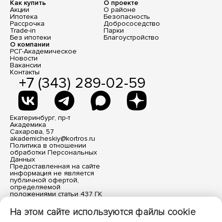
Как купить
О проекте
Акции
О районе
Ипотека
Безопасность
Рассрочка
Добрососедство
Trade-in
Парки
Без ипотеки
Благоустройство
О компании
РСГ-Академическое
Новости
Вакансии
Контакты
+7 (343) 289-02-59
Екатеринбург, пр-т
Академика
Сахарова, 57
akademicheskiy@kortros.ru
Политика в отношении
обработки Персональных
Данных
Предоставленная на сайте
информация не является
публичной офертой,
определяемой
положениями статьи 437 ГК
РФ. Все размещенные
материалы носят
На этом сайте используются файлы cookie
информационный характер.