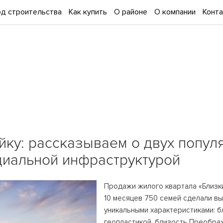
д строительства
Как купить
О районе
О компании
Конт
йку: рассказываем о двух попу
циальной инфраструктурой
Продажи жилого квартала «Близки
10 месяцев 750 семей сделали вы
уникальными характеристиками: 
геопластикой, близость Преобра