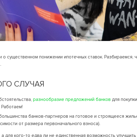
и о существенном понижении ипотечных ставок. Разбираемся, чт
.
ГО СЛУЧАЯ
бстоятельства,
разнообразие предложений банков
для покупк
 Работаем!
ольшинства банков-партнеров на готовое и строящееся жиль
исимости от размера первоначального взноса).
 а для кого-то едва ли не единственная возможность улучшить