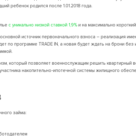
дший ребенок родился после 1.01.2018 года.
илье
с уникально низкой ставкой 1,9%
и на максимально короткий 
основной источник первоначального взноса – реализация имеющ
ет по программе TRADE IN, а новая будет ждать на брони без
аммой.
изм, который позволяет военнослужащим решить квартирный в
частника накопительно-ипотечной системы жилищного обеспеч
В
чного займа:
аботодателем