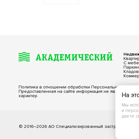
Недви
Кварти
С меб
Паркин
Кладо
Коммер
Политика в отношении обработки Персональных Данны
Предоставленная на сайте информация не является пу
На эт
характер.
Мы испо
и персо
даете с
© 2016–2026 АО Специализированный застройщик «РС