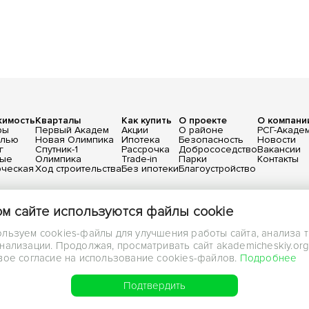
жимость
Кварталы
Как купить
О проекте
О компани
ры
Первый Академ
Акции
О районе
РСГ-Акаде
елью
Новая Олимпика
Ипотека
Безопасность
Новости
г
Спутник-1
Рассрочка
Добрососедство
Вакансии
вые
Олимпика
Trade-in
Парки
Контакты
ческая
Ход строительства
Без ипотеки
Благоустройство
х
бличной офертой, определяемой положениями статьи 437 ГК РФ.
ом сайте используются файлы cookie
льзуем cookies-файлы для улучшения работы сайта, анализа 
нализации. Продолжая, просматривать сайт akademicheskiy.org
вое согласие на использование cookies-файлов.
Подробнее
Г-Академическое». Все права защищены
Подтвердить