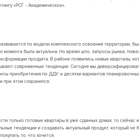
тингу «РСГ - Академическое».
 развивается по модели комплексного освоения территории, бы
 момента была актуальна. Но время шло, запросы рынка, поже
нсформации продукта. В районе появились новые кварталы, ко
тывают современные тенденции. Сегодня мы диверсифицировал
ианты приобретения по ДДУ, и десятки вариантов планировочны
 при этом сохранился.
ти только готовые квартиры в уже сданных домах, то сейчас и
альные тенденции и создавать актуальный продукт, который не
покупать то, что хочется.