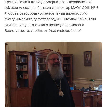
Крупкин, советник вице-губернатора Свердловской
области Александр Рыжков и директор МАОУ СОШ №16
Любовь Безбородько. Генеральный директор УК
"Академический", депутат гордумы Николай Смирнягин
отмечен медалью святого праведного Симеона
Верхотурского, сообщает "Уралинформбюро".