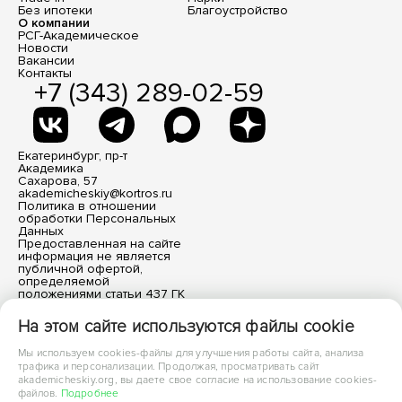
Без ипотеки
Благоустройство
О компании
РСГ-Академическое
Новости
Вакансии
Контакты
+7 (343) 289-02-59
Екатеринбург, пр-т
Академика
Сахарова, 57
akademicheskiy@kortros.ru
Политика в отношении
обработки Персональных
Данных
Предоставленная на сайте
информация не является
публичной офертой,
определяемой
положениями статьи 437 ГК
РФ. Все размещенные
материалы носят
На этом сайте используются файлы cookie
информационный характер.
Мы используем cookies-файлы для улучшения работы сайта, анализа
трафика и персонализации. Продолжая, просматривать сайт
akademicheskiy.org, вы даете свое согласие на использование cookies-
файлов.
Подробнее