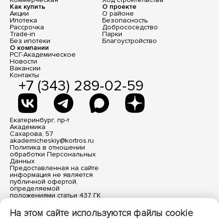
Как купить
О проекте
Акции
О районе
Ипотека
Безопасность
Рассрочка
Добрососедство
Trade-in
Парки
Без ипотеки
Благоустройство
О компании
РСГ-Академическое
Новости
Вакансии
Контакты
+7 (343) 289-02-59
Екатеринбург, пр-т
Академика
Сахарова, 57
akademicheskiy@kortros.ru
Политика в отношении
обработки Персональных
Данных
Предоставленная на сайте
информация не является
публичной офертой,
определяемой
положениями статьи 437 ГК
РФ. Все размещенные
материалы носят
На этом сайте используются файлы cookie
информационный характер.