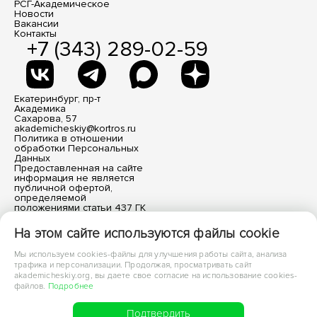
РСГ-Академическое
Новости
Вакансии
Контакты
+7 (343) 289-02-59
Екатеринбург, пр-т
Академика
Сахарова, 57
akademicheskiy@kortros.ru
Политика в отношении
обработки Персональных
Данных
Предоставленная на сайте
информация не является
публичной офертой,
определяемой
положениями статьи 437 ГК
РФ. Все размещенные
материалы носят
На этом сайте используются файлы cookie
информационный характер.
Мы используем cookies-файлы для улучшения работы сайта, анализа
трафика и персонализации. Продолжая, просматривать сайт
akademicheskiy.org, вы даете свое согласие на использование cookies-
файлов.
Подробнее
© 2016–2026 АО Специализированный застройщик «РСГ-
Академическое». Все права защищены
Подтвердить