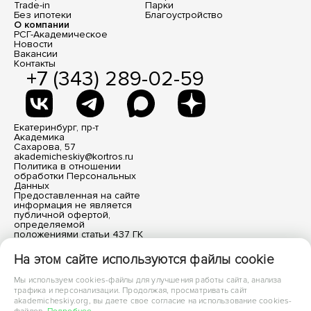
Trade-in
Парки
Без ипотеки
Благоустройство
О компании
РСГ-Академическое
Новости
Вакансии
Контакты
+7 (343) 289-02-59
Екатеринбург, пр-т
Академика
Сахарова, 57
akademicheskiy@kortros.ru
Политика в отношении
обработки Персональных
Данных
Предоставленная на сайте
информация не является
публичной офертой,
определяемой
положениями статьи 437 ГК
РФ. Все размещенные
материалы носят
На этом сайте используются файлы cookie
информационный характер.
Мы используем cookies-файлы для улучшения работы сайта, анализа
трафика и персонализации. Продолжая, просматривать сайт
akademicheskiy.org, вы даете свое согласие на использование cookies-