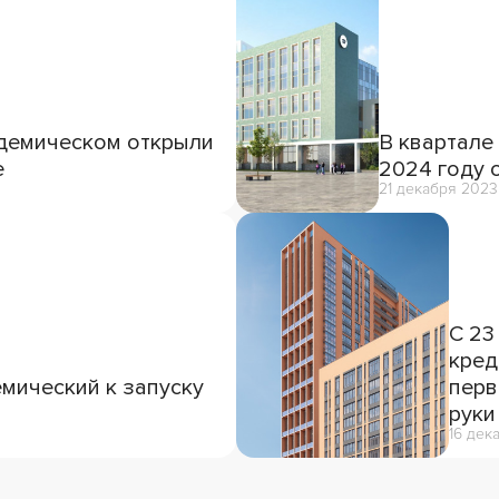
демическом открыли
В квартале
е
2024 году 
21 декабря 2023
С 23
кред
мический к запуску
перв
руки
16 дек