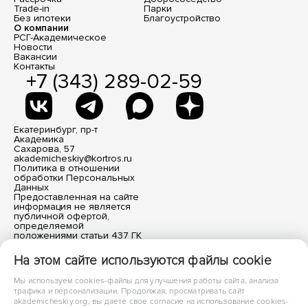
Trade-in
Парки
Без ипотеки
Благоустройство
О компании
РСГ-Академическое
Новости
Вакансии
Контакты
+7 (343) 289-02-59
Екатеринбург, пр-т
Академика
Сахарова, 57
akademicheskiy@kortros.ru
Политика в отношении
обработки Персональных
Данных
Предоставленная на сайте
информация не является
публичной офертой,
определяемой
положениями статьи 437 ГК
РФ. Все размещенные
материалы носят
На этом сайте используются файлы cookie
информационный характер.
Мы используем cookies-файлы для улучшения работы сайта, анализа
трафика и персонализации. Продолжая, просматривать сайт
akademicheskiy.org, вы даете свое согласие на использование cookies-