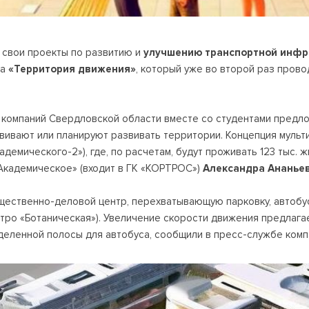
 свои проекты по развитию и
улучшению транспортной инфр
ва
«Территория движения»
, который уже во второй раз пров
х компаний Свердловской области вместе со студентами предл
звивают или планируют развивать территории. Концепция муль
демического-2»), где, по расчетам, будут проживать 123 тыс.
-Академическое» (входит в ГК «КОРТРОС»)
Александра Ананье
щественно-деловой центр, перехватывающую парковку, автобус
етро «Ботаническая»). Увеличение скорости движения предлага
деленной полосы для автобуса, сообщили в пресс-службе комп