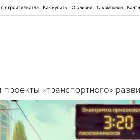
д строительства
Как купить
О районе
О компании
Конт
 проекты «транспортного» разви