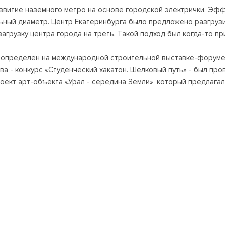
звитие наземного метро на основе городской электрички. Эф
льный диаметр. Центр Екатеринбурга было предложено разгрузи
загрузку центра города на треть. Такой подход был когда-то 
т определен на международной строительной выставке-форуме
а - конкурс «Студенческий хакатон. Шелковый путь» - был пров
оект арт-объекта «Урал - середина Земли», который предлага