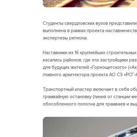
Студенты свердловских вузов представили
выполнена в рамках проекта наставничест
экспертизы региона.
Наставники из 16 крупнейших строительны
касались районов, где эти застройщики ра
для будущих жителей «Горнощитского» («Ака
главного архитектора проекта АО СЗ «РСГ
Транспортный кластер включает в себя об
трамвайную остановку (линия от станции м
обособленного полотна для трамваев и вы