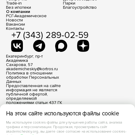
Trade-in
Парки
Без ипотеки
Благоустройство
О компании
РСГ-Академическое
Новости
Вакансии
Контакты
+7 (343) 289-02-59
Екатеринбург, пр-т
Академика
Сахарова, 57
akademicheskiy@kortros.ru
Политика в отношении
обработки Персональных
Данных
Предоставленная на сайте
информация не является
публичной офертой,
определяемой
положениями статьи 437 ГК
РФ. Все размещенные
материалы носят
На этом сайте используются файлы cookie
информационный характер.
Мы используем cookies-файлы для улучшения работы сайта, анализа
трафика и персонализации. Продолжая, просматривать сайт
akademicheskiy.org, вы даете свое согласие на использование cookies-