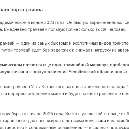
ранспорта района
адемическом в конце 2023 года. Он быстро зарекомендовал се
а. Ежедневно трамваем пользуются несколько тысяч человек.
трамвай — один из самых быстрых и экологичных видов транспо
 путей трамвай едет без задержек и снижает нагрузку на авто
адемическом появится еще один трамвайный маршрут, вдобаво
ямую связано с поступлением из Челябинской области новых 
нных трамваев Усть-Катавского вагоностроительного завода. Ча
нется перераспределение машин и будет принято решение о по
еринбурга в начале 2026 года. Всего в уральской столице их 
аптированные для пассажиров с детскими колясками и маломо
местимостью и современным оснащением — в салонах предусмо