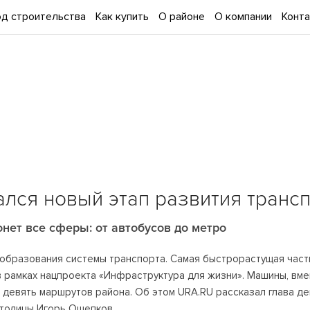
д строительства
Как купить
О районе
О компании
Конт
лся новый этап развития транс
нет все сферы: от автобусов до метро
образования системы транспорта. Самая быстрорастущая часть
 в рамках нацпроекта «Инфраструктура для жизни». Машины, в
а девять маршрутов района. Об этом URA.RU рассказал глава д
столицы Игорь Ощепков.