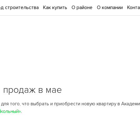
д строительства
Как купить
О районе
О компании
Конт
 продаж в мае
для того, что выбрать и приобрести новую квартиру в Академи
кольный»
.