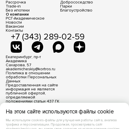
Рассрочка
Добрососедство
Trade-in
Парки
Без ипотеки
Благоустройство
О компании
РСГ-Академическое
Новости
Вакансии
Контакты
+7 (343) 289-02-59
Екатеринбург, пр-т
Академика
Сахарова, 57
akademicheskiy@kortros.ru
Политика в отношении
обработки Персональных
Данных
Предоставленная на сайте
информация не является
публичной офертой,
определяемой
положениями статьи 437 ГК
РФ. Все размещенные
материалы носят
На этом сайте используются файлы cookie
информационный характер.
Мы используем cookies-файлы для улучшения работы сайта, анализа
трафика и персонализации. Продолжая, просматривать сайт
akademicheskiy.org, вы даете свое согласие на использование cookies-