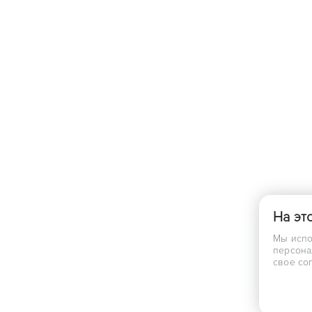
На эт
Мы испо
персона
свое со