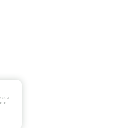
ика и
аете