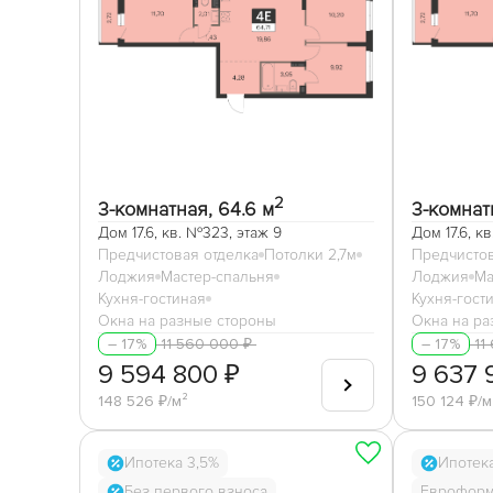
2
3-комнатная, 64.6 м
3-комнат
Дом 17.6, кв. №323, этаж 9
Дом 17.6, к
Предчистовая отделка
Потолки 2,7м
Предчистов
Лоджия
Мастер-спальня
Лоджия
Ма
Кухня-гостиная
Кухня-гост
Окна на разные стороны
Окна на ра
11 560 000 ₽
11
– 17%
– 17%
9 594 800 ₽
9 637 
148 526 ₽/м²
150 124 ₽/м
Ипотека 3,5%
Ипотек
Без первого взноса
Евроформ