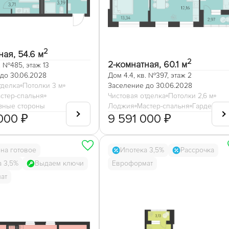
2
ная, 54.6 м
2
2-комнатная, 60.1 м
. №485, этаж 13
до 30.06.2028
Дом 4.4, кв. №397, этаж 2
тделка
Потолки 3 м
Заселение до 30.06.2028
стер-спальня
Чистовая отделка
Потолки 2,6 м
зные стороны
Лоджия
Мастер-спальня
Гардеробн
000 ₽
9 591 000 ₽
на готовое
Ипотека 3,5%
Рассрочка
а 3,5%
Выдаем ключи
Евроформат
ат