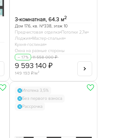
2
3-комнатная, 64.3 м
Дом 17.6, кв. №338, этаж 10
Предчистовая отделка
Потолки 2,7м
Лоджия
Мастер-спальня
Кухня-гостиная
Окна на разные стороны
11 558 000 ₽
– 17%
ая
9 593 140 ₽
149 193 ₽/м²
Ипотека 3,5%
Без первого взноса
Рассрочка