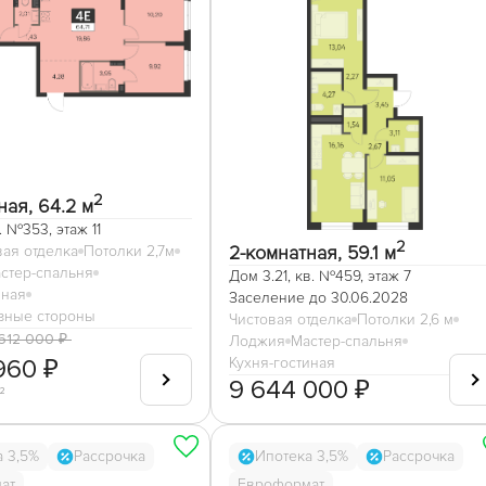
2
ная, 64.2 м
в. №353, этаж 11
2
2-комнатная, 59.1 м
ая отделка
Потолки 2,7м
стер-спальня
Дом 3.21, кв. №459, этаж 7
иная
Заселение до 30.06.2028
зные стороны
Чистовая отделка
Потолки 2,6 м
 612 000 ₽
Лоджия
Мастер-спальня
960 ₽
Кухня-гостиная
9 644 000 ₽
²
а 3,5%
Рассрочка
Ипотека 3,5%
Рассрочка
ат
Евроформат