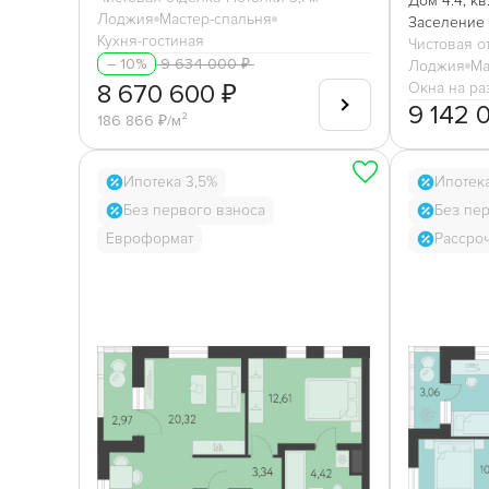
Дом 4.4, кв
Лоджия
Мастер-спальня
Заселение 
Кухня-гостиная
Чистовая о
9 634 000 ₽
– 10%
Лоджия
Ма
8 670 600 ₽
Окна на ра
9 142 
186 866 ₽/м²
Ипотека 3,5%
Ипотек
Без первого взноса
Без пе
Евроформат
Рассро