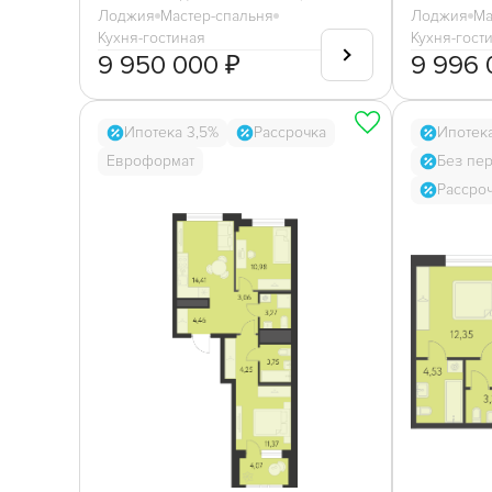
Лоджия
Мастер-спальня
Лоджия
Ма
Кухня-гостиная
Кухня-гост
9 950 000 ₽
9 996 
Ипотека 3,5%
Рассрочка
Ипотек
Евроформат
Без пе
Рассро