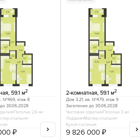
2
2
ая, 59.1 м
2-комнатная, 59.1 м
в. №469, этаж 8
Дом 3.21, кв. №479, этаж 9
до 30.06.2028
Заселение до 30.06.2028
тделка
Потолки 2,6 м
Чистовая отделка
Потолки 3 м
стер-спальня
Лоджия
Мастер-спальня
иная
Кухня-гостиная
000 ₽
9 826 000 ₽