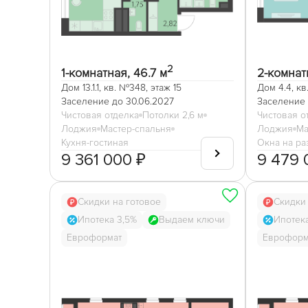
2
1-комнатная, 46.7 м
2-комнат
Дом 13.1.1, кв. №348, этаж 15
Дом 4.4, кв
Заселение до 30.06.2027
Заселение 
Чистовая отделка
Потолки 2,6 м
Чистовая о
Лоджия
Мастер-спальня
Лоджия
Ма
Кухня-гостиная
Окна на ра
9 361 000 ₽
9 479 
Скидки на готовое
Скидки 
Ипотека 3,5%
Выдаем ключи
Ипотек
Евроформат
Евроформ