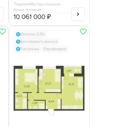
Лоджия
Мастер-спальня
Кухня-гостиная
10 061 000 ₽
Ипотека 3,5%
Без первого взноса
Рассрочка
Евроформат