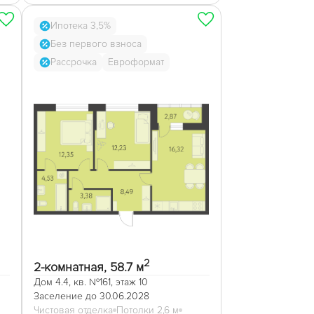
Ипотека 3,5%
Без первого взноса
Рассрочка
Евроформат
2
2-комнатная, 58.7 м
Дом 4.4, кв. №161, этаж 10
Заселение до 30.06.2028
Чистовая отделка
Потолки 2,6 м