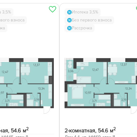
а 3,5%
Ипотека 3,5%
рвого взноса
Без первого взноса
чка
Рассрочка
2
2
ная, 54.6 м
2-комнатная, 54.6 м