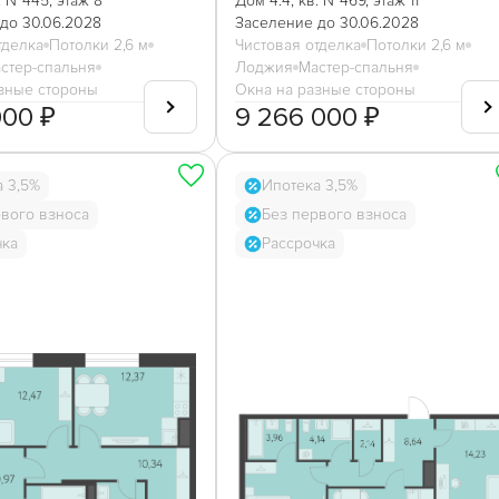
. №445, этаж 8
Дом 4.4, кв. №469, этаж 11
до 30.06.2028
Заселение до 30.06.2028
тделка
Потолки 2,6 м
Чистовая отделка
Потолки 2,6 м
стер-спальня
Лоджия
Мастер-спальня
зные стороны
Окна на разные стороны
000 ₽
9 266 000 ₽
а 3,5%
Ипотека 3,5%
рвого взноса
Без первого взноса
чка
Рассрочка