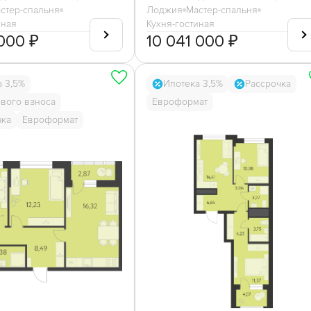
стер-спальня
Лоджия
Мастер-спальня
иная
Кухня-гостиная
000 ₽
10 041 000 ₽
а 3,5%
Ипотека 3,5%
Рассрочка
рвого взноса
Евроформат
чка
Евроформат