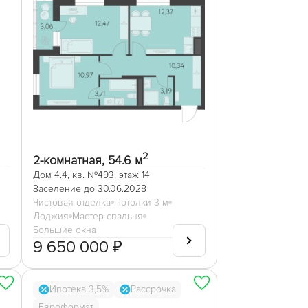
2
2-комнатная, 54.6 м
Дом 4.4, кв. №493, этаж 14
Заселение до 30.06.2028
Чистовая отделка
Потолки 3 м
Лоджия
Мастер-спальня
Большие окна
9 650 000 ₽
Ипотека 3,5%
Рассрочка
Евроформат