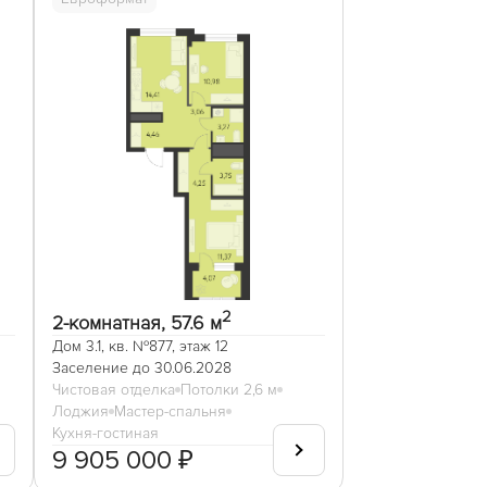
2
2-комнатная, 57.6 м
Дом 3.1, кв. №877, этаж 12
Заселение до 30.06.2028
Чистовая отделка
Потолки 2,6 м
Лоджия
Мастер-спальня
Кухня-гостиная
9 905 000 ₽