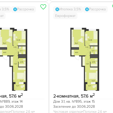
а 3,5%
Рассрочка
Ипотека 3,5%
Рассрочка
ат
Евроформат
2
2
ая, 57.6 м
2-комнатная, 57.6 м
. №889, этаж 14
Дом 3.1, кв. №895, этаж 15
до 30.06.2028
Заселение до 30.06.2028
тделка
Потолки 2,6 м
Чистовая отделка
Потолки 2,6 м