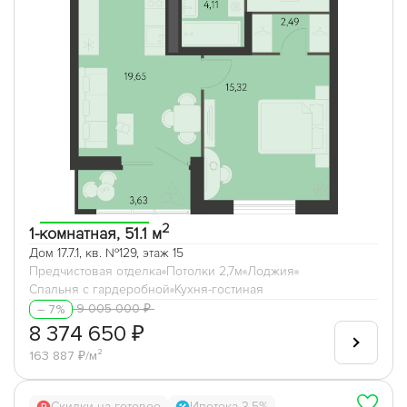
2
1-комнатная, 51.1 м
Дом 17.7.1, кв. №129, этаж 15
Предчистовая отделка
Потолки 2,7м
Лоджия
Спальня с гардеробной
Кухня-гостиная
9 005 000 ₽
– 7%
8 374 650 ₽
163 887 ₽/м²
Скидки на готовое
Ипотека 3,5%