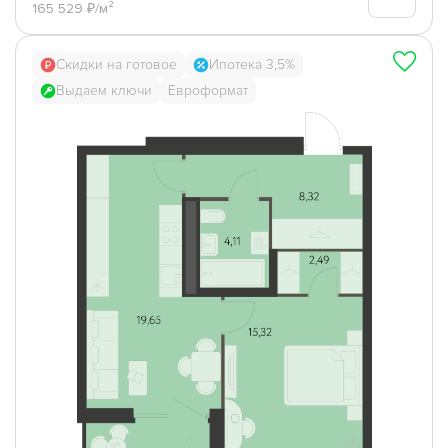
165 529 ₽/м²
Скидки на готовое
Ипотека 3,5%
Выдаем ключи
Евроформат