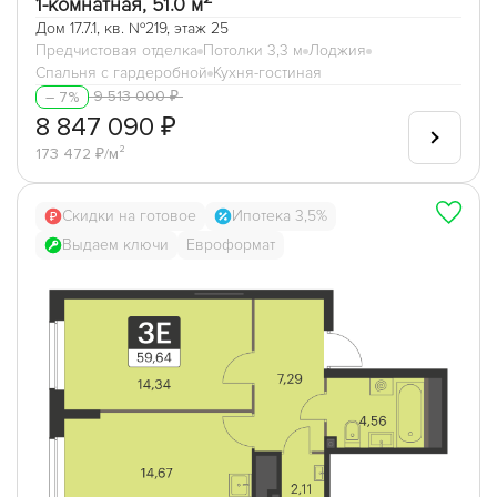
1-комнатная, 51.0 м
Дом 17.7.1, кв. №219, этаж 25
Предчистовая отделка
Потолки 3,3 м
Лоджия
Спальня с гардеробной
Кухня-гостиная
9 513 000 ₽
– 7%
8 847 090 ₽
173 472 ₽/м²
Скидки на готовое
Ипотека 3,5%
Выдаем ключи
Евроформат