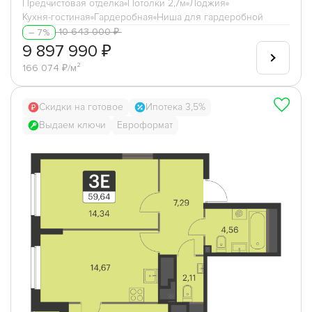
Предчистовая отделка
Потолки 2,7м
Лоджия
Кухня-гостиная
Гардеробная
Ниша для гардеробной
10 643 000 ₽
– 7%
9 897 990 ₽
166 074 ₽/м²
Скидки на готовое
Ипотека 3,5%
Выдаем ключи
Евроформат