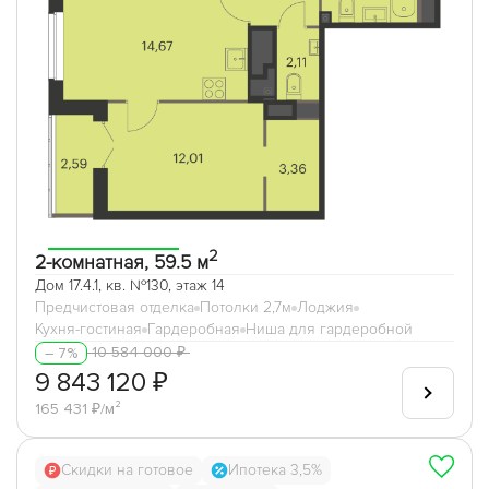
2
2-комнатная, 59.5 м
Дом 17.4.1, кв. №130, этаж 14
Предчистовая отделка
Потолки 2,7м
Лоджия
Кухня-гостиная
Гардеробная
Ниша для гардеробной
10 584 000 ₽
– 7%
9 843 120 ₽
165 431 ₽/м²
Скидки на готовое
Ипотека 3,5%