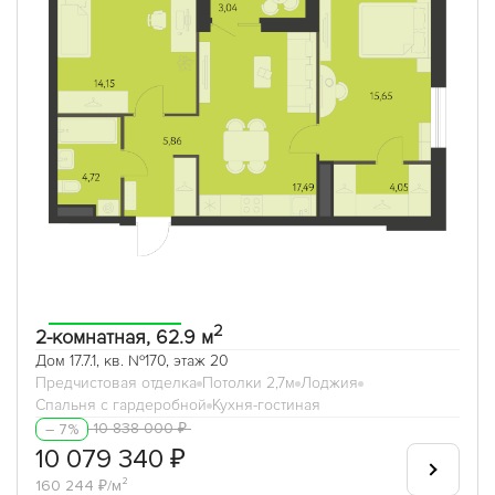
2
2-комнатная, 62.9 м
Дом 17.7.1, кв. №170, этаж 20
Предчистовая отделка
Потолки 2,7м
Лоджия
Спальня с гардеробной
Кухня-гостиная
10 838 000 ₽
– 7%
10 079 340 ₽
160 244 ₽/м²