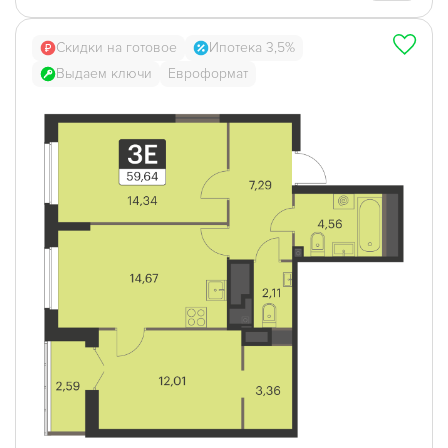
Скидки на готовое
Ипотека 3,5%
Выдаем ключи
Евроформат