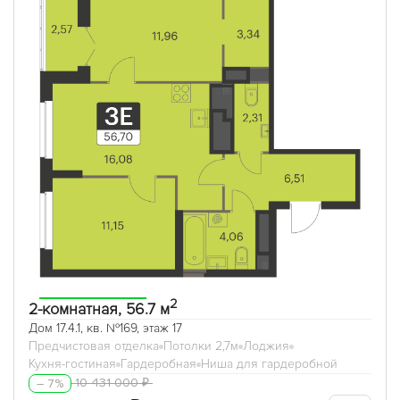
2
2-комнатная, 56.7 м
Дом 17.4.1, кв. №169, этаж 17
Предчистовая отделка
Потолки 2,7м
Лоджия
Кухня-гостиная
Гардеробная
Ниша для гардеробной
10 431 000 ₽
– 7%