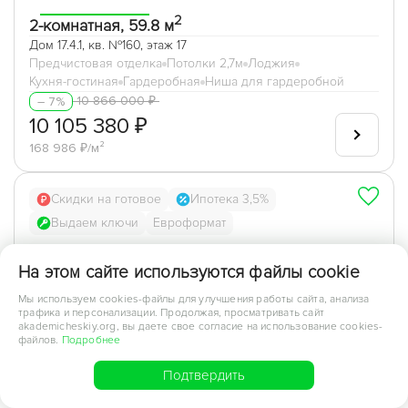
2
2-комнатная, 59.8 м
Дом 17.4.1, кв. №160, этаж 17
Предчистовая отделка
Потолки 2,7м
Лоджия
Кухня-гостиная
Гардеробная
Ниша для гардеробной
10 866 000 ₽
– 7%
10 105 380 ₽
168 986 ₽/м²
Скидки на готовое
Ипотека 3,5%
Выдаем ключи
Евроформат
На этом сайте используются файлы cookie
Мы используем cookies-файлы для улучшения работы сайта, анализа
трафика и персонализации. Продолжая, просматривать сайт
akademicheskiy.org, вы даете свое согласие на использование cookies-
файлов.
Подробнее
Подтвердить