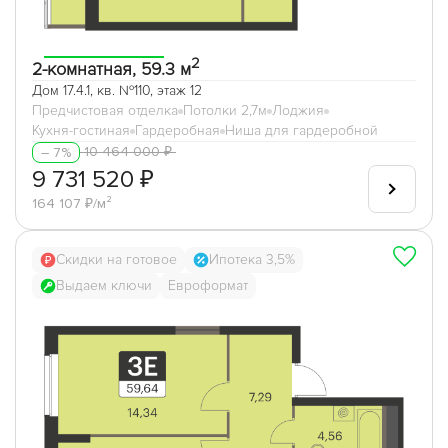
2
2-комнатная, 59.3 м
Дом 17.4.1, кв. №110, этаж 12
Предчистовая отделка
Потолки 2,7м
Лоджия
Кухня-гостиная
Гардеробная
Ниша для гардеробной
10 464 000 ₽
– 7%
9 731 520 ₽
164 107 ₽/м²
Скидки на готовое
Ипотека 3,5%
Выдаем ключи
Евроформат