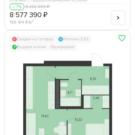
Спальня с гардеробной
Кухня-гостиная
9 223 000 ₽
– 7%
8 577 390 ₽
168 184 ₽/м²
Скидки на готовое
Ипотека 3,5%
Выдаем ключи
Евроформат