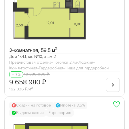
2
2-комнатная, 59.5 м
Дом 17.4.1, кв. №10, этаж 2
Предчистовая отделка
Потолки 2,7м
Лоджия
Кухня-гостиная
Гардеробная
Ниша для гардеробной
10 386 000 ₽
– 7%
9 658 980 ₽
162 336 ₽/м²
Скидки на готовое
Ипотека 3,5%
Выдаем ключи
Евроформат