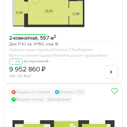
2
2-комнатная, 59.7 м
Дом 17.4.1, кв. №150, этаж 16
Предчистовая отделка
Потолки 2,7м
Лоджия
Кухня-гостиная
Гардеробная
Ниша для гардеробной
10 702 000 ₽
– 7%
9 952 860 ₽
166 715 ₽/м²
Скидки на готовое
Ипотека 3,5%
Выдаем ключи
Евроформат