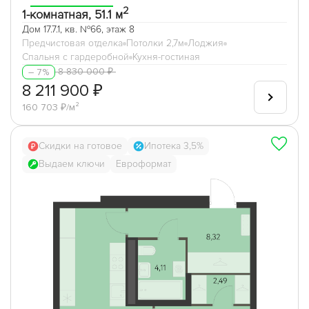
2
i
i
i
i
1-комнатная, 51.1 м
17.4.1
3м
3,1м
3,2м
3,3 м
Дом 17.7.1, кв. №66, этаж 8
ул. Ак. Ландау, 39А
4.5.1
Отделка
Предчистовая отделка
Потолки 2,7м
Лоджия
ул. Вильгельма де Геннина, 30/3
i
i
i
Спальня с гардеробной
Кухня-гостиная
Чистовая
Предчистовая
Отделка в подарок
8 830 000 ₽
– 7%
Дополнительно
8 211 900 ₽
160 703 ₽/м²
Не последний этаж
Скидки на готовое
Ипотека 3,5%
Выдаем ключи
Евроформат