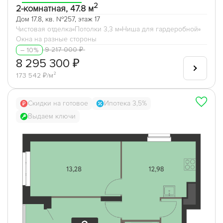
2
2-комнатная, 47.8 м
Дом 17.8, кв. №257, этаж 17
Чистовая отделка
Потолки 3,3 м
Ниша для гардеробной
Окна на разные стороны
9 217 000 ₽
– 10%
8 295 300 ₽
173 542 ₽/м²
Скидки на готовое
Ипотека 3,5%
Выдаем ключи