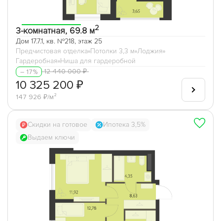
2
3-комнатная, 69.8 м
Дом 17.7.1, кв. №218, этаж 25
Предчистовая отделка
Потолки 3,3 м
Лоджия
Гардеробная
Ниша для гардеробной
12 440 000 ₽
– 17%
10 325 200 ₽
147 926 ₽/м²
Скидки на готовое
Ипотека 3,5%
Выдаем ключи