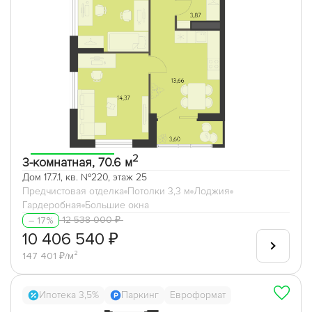
2
3-комнатная, 70.6 м
Дом 17.7.1, кв. №220, этаж 25
Предчистовая отделка
Потолки 3,3 м
Лоджия
Гардеробная
Большие окна
12 538 000 ₽
– 17%
10 406 540 ₽
147 401 ₽/м²
Ипотека 3,5%
Паркинг
Евроформат