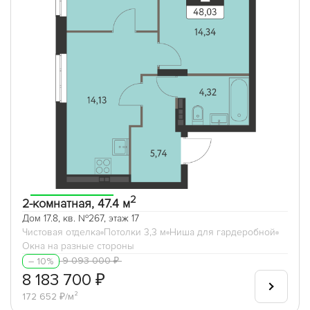
2
2-комнатная, 47.4 м
Дом 17.8, кв. №267, этаж 17
Чистовая отделка
Потолки 3,3 м
Ниша для гардеробной
Окна на разные стороны
9 093 000 ₽
– 10%
8 183 700 ₽
172 652 ₽/м²